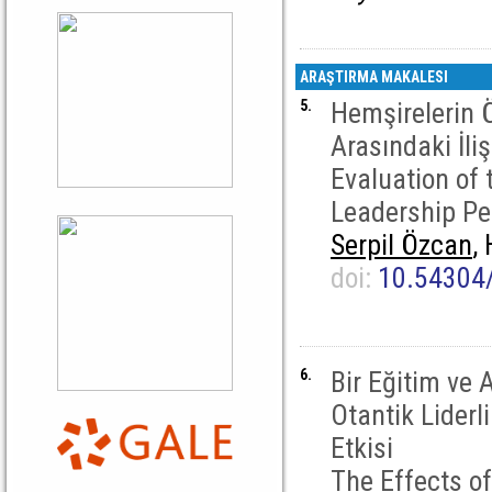
ARAŞTIRMA MAKALESI
5.
Hemşirelerin Ör
Arasındaki İli
Evaluation of 
Leadership Pe
Serpil Özcan
,
doi:
10.54304
6.
Bir Eğitim ve
Otantik Liderl
Etkisi
The Effects o