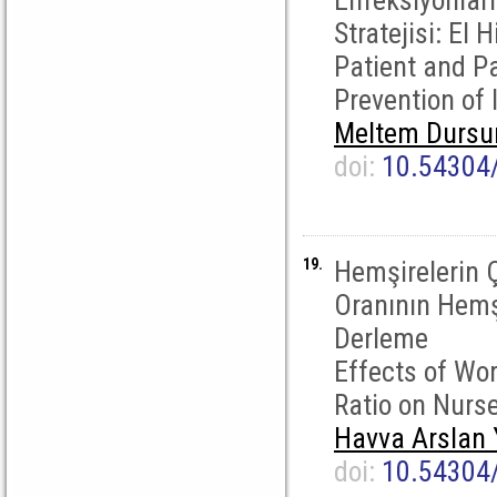
Enfeksiyonlar
Stratejisi: El H
Patient and Pa
Prevention of
Meltem Dursu
doi:
10.54304
19.
Hemşirelerin 
Oranının Hemşi
Derleme
Effects of Wor
Ratio on Nurs
Havva Arslan
doi:
10.54304