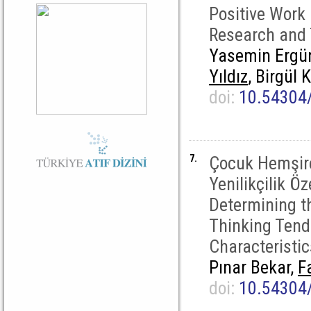
Positive Work
Research and 
Yasemin Ergün
Yıldız
, Birgül
doi:
10.54304
7.
Çocuk Hemşirel
Yenilikçilik Öz
Determining th
Thinking Tend
Characteristic
Pınar Bekar,
F
doi:
10.54304