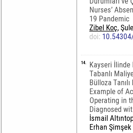
Durumları ve Ç
Nurses’ Absen
19 Pandemic
Zibel Koç
, Şul
doi:
10.54304
14.
Kayseri İlind
Tabanlı Maliye
Bülloza Tanılı
Example of Act
Operating in t
Diagnosed wit
İsmail Altınto
Erhan Şimşek