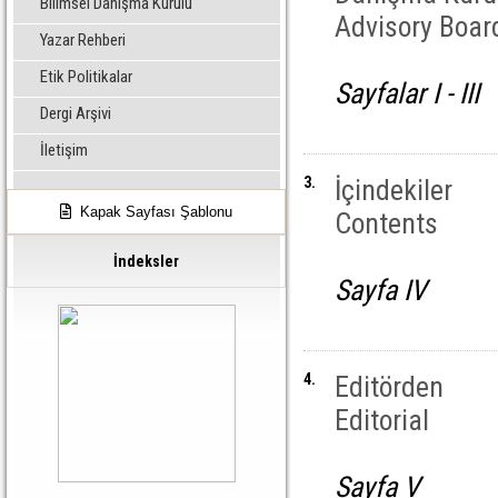
Bilimsel Danışma Kurulu
Advisory Boar
Yazar Rehberi
Etik Politikalar
Sayfalar I - III
Dergi Arşivi
İletişim
3.
İçindekiler
Kapak Sayfası Şablonu
Contents
İndeksler
Sayfa IV
4.
Editörden
Editorial
Sayfa V