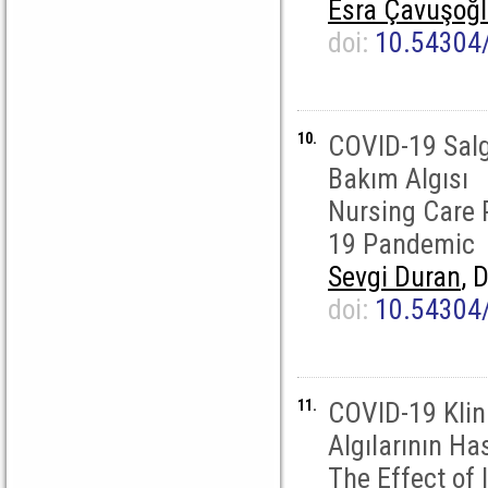
Esra Çavuşoğ
doi:
10.54304
10.
COVID-19 Salg
Bakım Algısı
Nursing Care 
19 Pandemic
Sevgi Duran
, 
doi:
10.54304
11.
COVID-19 Klini
Algılarının Ha
The Effect of