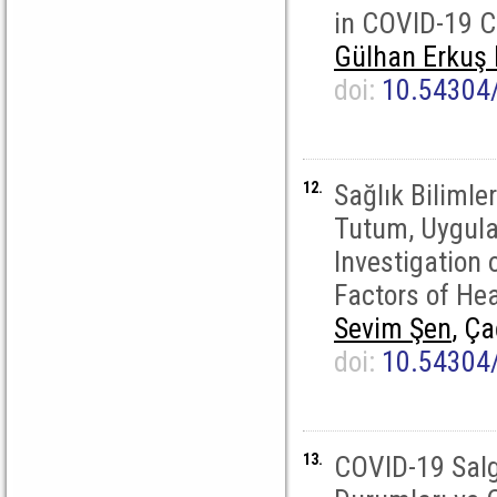
in COVID-19 Cl
Gülhan Erkuş
doi:
10.54304
12.
Sağlık Bilimler
Tutum, Uygula
Investigation 
Factors of He
Sevim Şen
, Ç
doi:
10.54304
13.
COVID-19 Salg