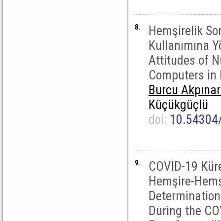
8.
Hemşirelik Son
Kullanımına Yö
Attitudes of 
Computers in 
Burcu Akpına
Küçükgüçlü
doi:
10.54304
9.
COVID-19 Küres
Hemşire-Hemşir
Determination 
During the C