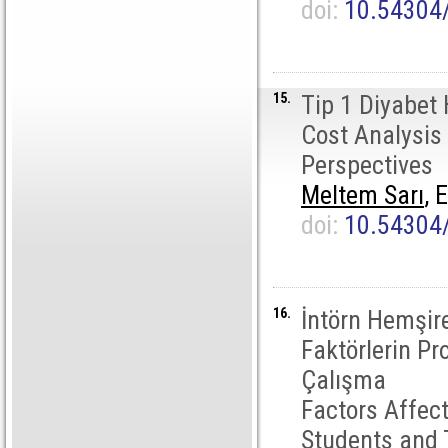
doi:
10.54304
15.
Tip 1 Diyabet 
Cost Analysis 
Perspectives
Meltem Sarı
, 
doi:
10.54304
16.
İntörn Hemşire
Faktörlerin Pro
Çalışma
Factors Affec
Students and T