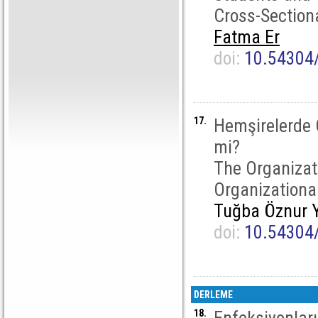
Cross-Section
Fatma Er
doi:
10.54304
17.
Hemşirelerde Ö
mi?
The Organizati
Organizational
Tuğba Öznur 
doi:
10.54304
DERLEME
18.