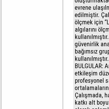
oluşturmakta
evrene ulaşıl
edilmiştir. Ça
ölçmek için “
algılarını öl
kullanılmıştır.
güvenirlik ana
bağımsız grup
kullanılmıştır
BULGULAR: Ara
etkileşim düz
profesyonel s
ortalamaların
Çalışmada, h
katkı alt boy