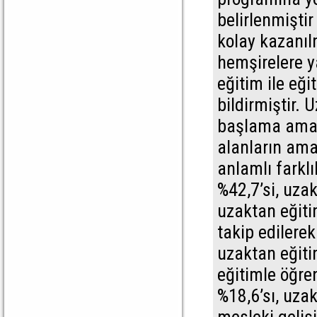
belirlenmiştir
kolay kazanıl
hemşirelere y
eğitim ile eğ
bildirmiştir. 
başlama amaçl
alanların amaç
anlamlı farklı
%42,7’si, uza
uzaktan eğiti
takip edilerek
uzaktan eğiti
eğitimle öğren
%18,6’sı, uza