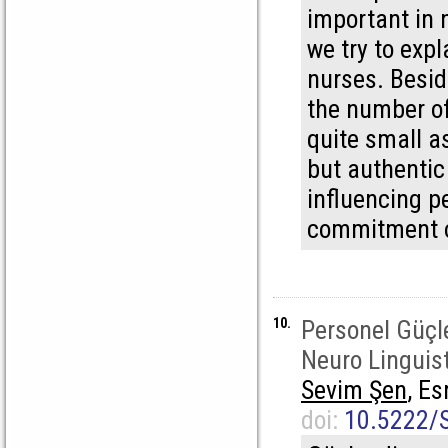
important in n
we try to exp
nurses. Besid
the number of
quite small a
but authentic
influencing p
commitment of
10.
Personel Güçl
Neuro Linguis
Sevim Şen
, Es
doi:
10.5222/