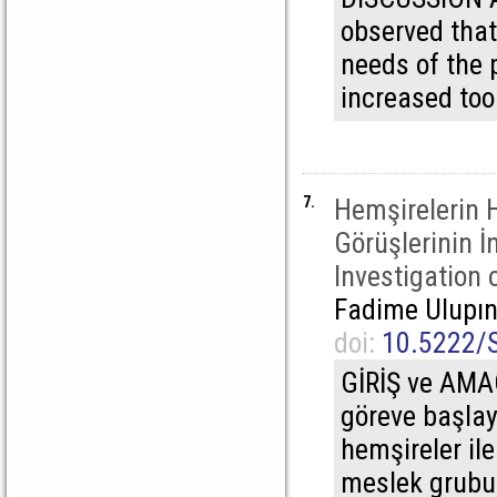
observed that 
needs of the 
increased too
7.
Hemşirelerin 
Görüşlerinin 
Investigation
Fadime Ulupın
doi:
10.5222/
GİRİŞ ve AMAÇ
göreve başlay
hemşireler ile
meslek grubu ü