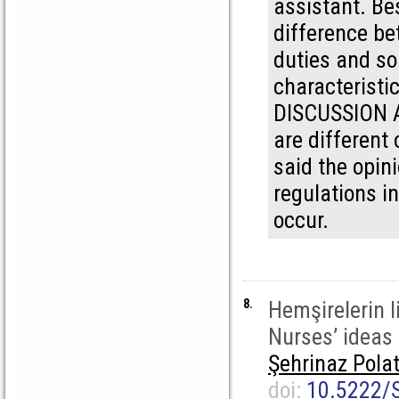
assistant. Be
difference be
duties and s
characteristic
DISCUSSION A
are different
said the opini
regulations i
occur.
8.
Hemşirelerin 
Nurses’ ideas
Şehrinaz Pola
doi:
10.5222/