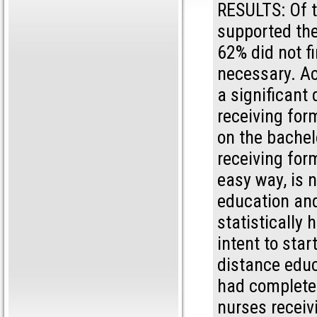
RESULTS: Of t
supported the
62% did not f
necessary. Ac
a significant
receiving for
on the bachel
receiving for
easy way, is 
education and
statistically
intent to sta
distance educ
had completed
nurses receiv