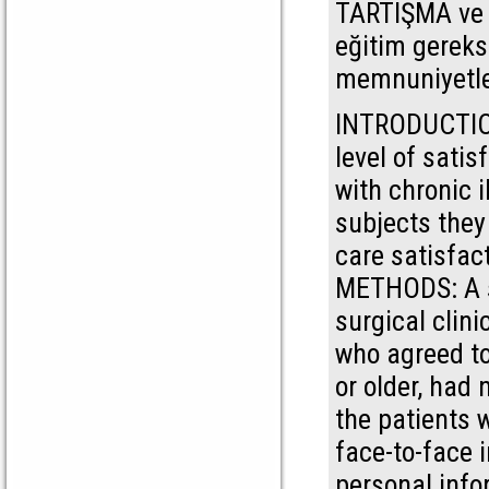
TARTIŞMA ve 
eğitim gereks
memnuniyetler
INTRODUCTION:
level of satis
with chronic 
subjects they
care satisfac
METHODS: A sa
surgical cli
who agreed to
or older, had
the patients 
face-to-face 
personal info