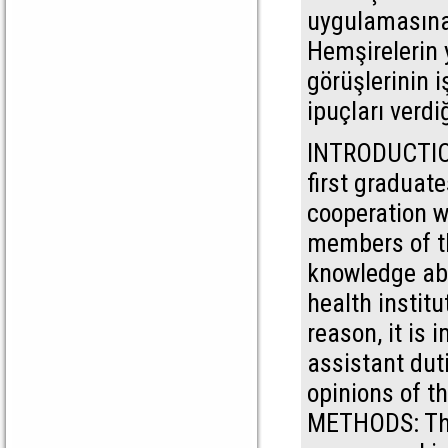
uygulamasına i
Hemşirelerin 
görüşlerinin 
ipuçları verdiğ
INTRODUCTION:
first graduate
cooperation w
members of t
knowledge abo
health institu
reason, it is
assistant dut
opinions of t
METHODS: This