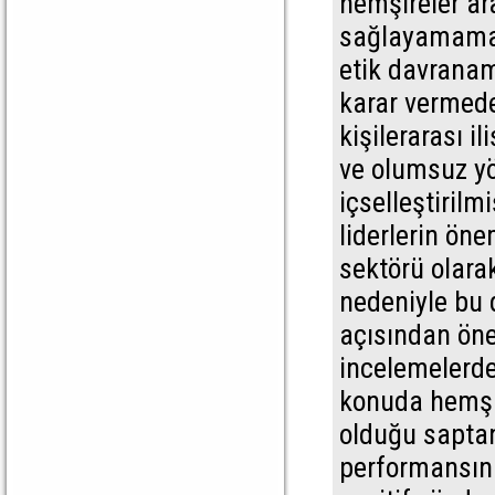
hemşireler ar
sağlayamamak
etik davrana
karar vermede
kişilerarası i
ve olumsuz yön
içselleştiril
liderlerin öne
sektörü olara
nedeniyle bu 
açısından öne
incelemelerde,
konuda hemşir
olduğu saptan
performansını