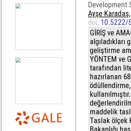
Development 
Ayşe Karadaş
doi:
10.5222/
GİRİŞ ve AMAÇ
algıladıkları 
geliştirme ama
YÖNTEM ve GE
tarafından lit
hazırlanan 68
ödüllendirme,
kullanılmıştı
değerlendiri
maddelik tasla
Taslak ölçek K
Bakanlığı ha