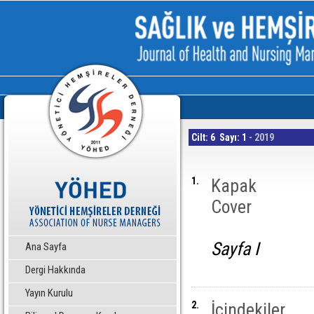
Cilt: 6 Sayı: 1
- 2019
1.
Kapak
Cover
Sayfa I
Ana Sayfa
Dergi Hakkında
Yayın Kurulu
2.
İçindekiler