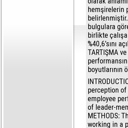
olarak anlamlı
hemşirelerin
belirlenmişti
bulgulara göre
birlikte çalı
%40,6’sını açı
TARTIŞMA ve S
performansını
boyutlarının 
INTRODUCTION:
perception o
employee perf
of leader-me
METHODS: The
working in a p