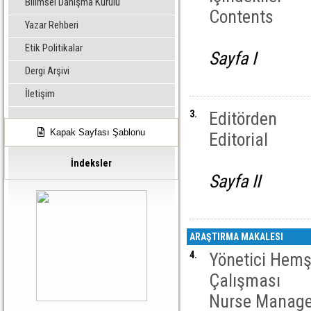
Bilimsel Danışma Kurulu
Contents
Yazar Rehberi
Etik Politikalar
Sayfa I
Dergi Arşivi
İletişim
3.
Editörden
Kapak Sayfası Şablonu
Editorial
İndeksler
Sayfa II
ARAŞTIRMA MAKALESI
4.
Yönetici Hemşi
Çalışması
Nurse Manager