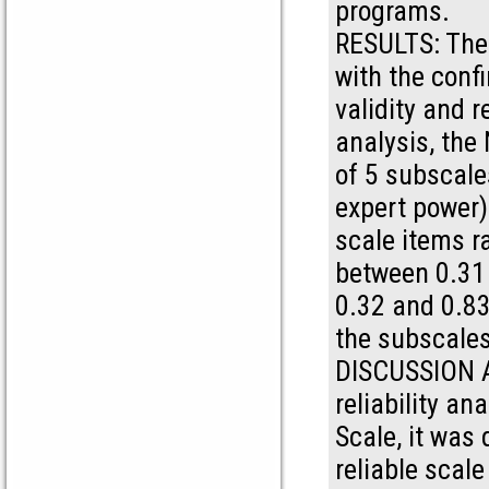
programs.
RESULTS: The 
with the conf
validity and r
analysis, the
of 5 subscale
expert power)
scale items r
between 0.31 
0.32 and 0.83,
the subscale
DISCUSSION A
reliability a
Scale, it was
reliable scale