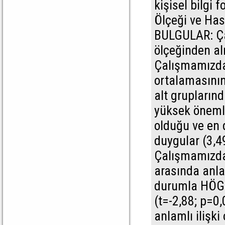
kişisel bilgi
Ölçeği ve Has
BULGULAR: Ça
ölçeğinden al
Çalışmamızda
ortalamasının
alt gruplarınd
yüksek önemlil
olduğu ve en 
duygular (3,4
Çalışmamızda
arasında anla
durumla HÖGÖ
(t=-2,88; p=0,
anlamlı ilişki