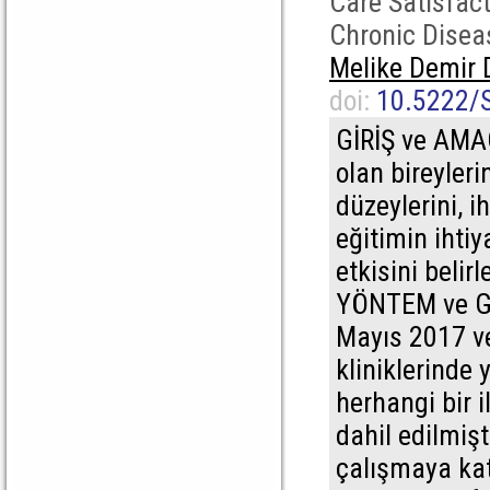
Care Satisfac
Chronic Disea
Melike Demir
doi:
10.5222/
GİRİŞ ve AMAÇ
olan bireyler
düzeylerini, i
eğitimin ihti
etkisini belirl
YÖNTEM ve GE
Mayıs 2017 ve 
kliniklerinde
herhangi bir 
dahil edilmiş
çalışmaya kat