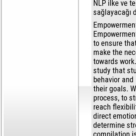
NLP ilke ve t
sağlayacağı 
Empowerment 
Empowerment i
to ensure tha
make the nece
towards work.
study that st
behavior and 
their goals. W
process, to s
reach flexibil
direct emotio
determine str
compilation i