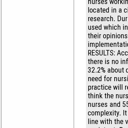
nurses workin
located in a c
research. Dur
used which in
their opinions
implementatio
RESULTS: Acco
there is no i
32.2% about d
need for nurs
practice will
think the nur
nurses and 55
complexity. I
line with the 