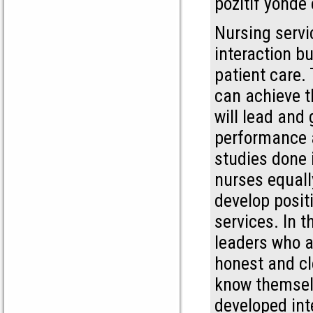
pozitif yönde 
Nursing servi
interaction bu
patient care.
can achieve t
will lead and 
performance a
studies done 
nurses equally
develop posit
services. In t
leaders who a
honest and cl
know themselv
developed int