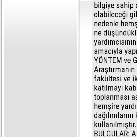
bilgiye sahi
olabileceği gi
nedenle hemşi
ne düşündükle
yardımcısının
amacıyla yapı
YÖNTEM ve GER
Araştırmanın 
fakültesi ve 
katılmayı kab
toplanması aşa
hemşire yardı
dağılımlarını
kullanılmıştır.
BULGULAR: Ara