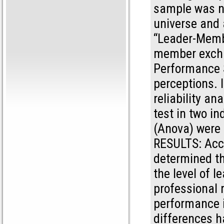
sample was no
universe and 
“Leader-Memb
member excha
Performance 
perceptions. I
reliability an
test in two i
(Anova) were
RESULTS: Acco
determined t
the level of 
professional 
performance is
differences h