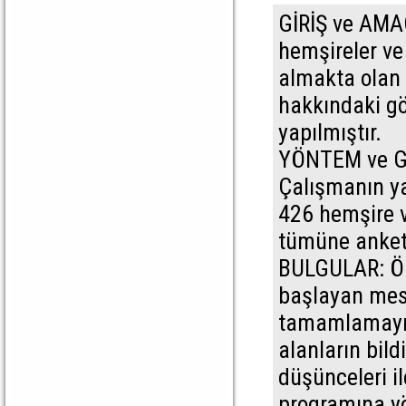
GİRİŞ ve AMAÇ
hemşireler ve
almakta olan
hakkındaki gö
yapılmıştır.
YÖNTEM ve GE
Çalışmanın ya
426 hemşire 
tümüne anket 
BULGULAR: Örg
başlayan mesl
tamamlamayı u
alanların bild
düşünceleri i
programına yö