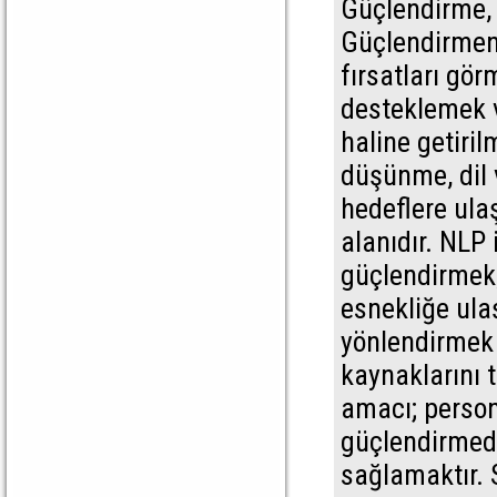
Güçlendirme, 
Güçlendirmeni
fırsatları gör
desteklemek v
haline getiri
düşünme, dil v
hedeflere ula
alanıdır. NLP 
güçlendirmek, 
esnekliğe ula
yönlendirmek 
kaynaklarını
amacı; person
güçlendirmede
sağlamaktır. 