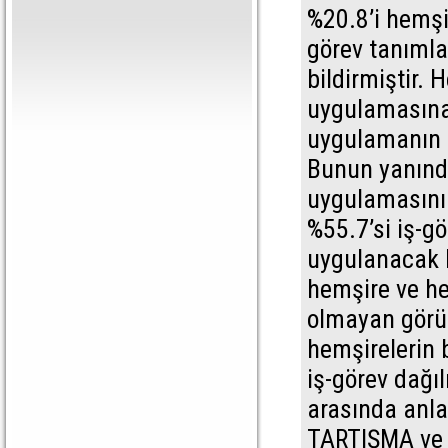
%20.8’i hemşi
görev tanımla
bildirmiştir. 
uygulamasına
uygulamanın 
Bunun yanında
uygulamasının
%55.7’si iş-g
uygulanacak b
hemşire ve hem
olmayan görü
hemşirelerin 
iş-görev dağıl
arasında anla
TARTIŞMA ve 