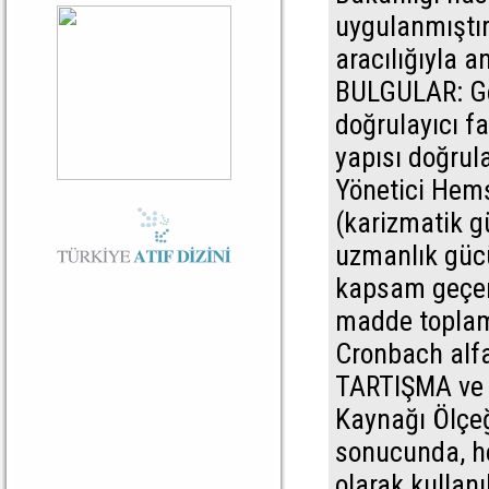
uygulanmıştır
aracılığıyla an
BULGULAR: Geç
doğrulayıcı fa
yapısı doğrul
Yönetici Hemş
(karizmatik g
uzmanlık güc
kapsam geçerli
madde toplam 
Cronbach alfa
TARTIŞMA ve 
Kaynağı Ölçeği
sonucunda, he
olarak kullanı