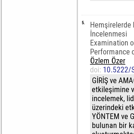
5.
Hemşirelerde 
İncelenmesi
Examination 
Performance 
Özlem Özer
doi:
10.5222/
GİRİŞ ve AMAÇ
etkileşimine v
incelemek, li
üzerindeki etk
YÖNTEM ve GE
bulunan bir 