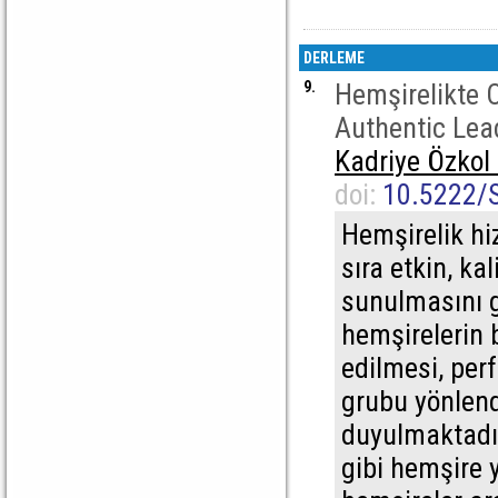
DERLEME
9.
Hemşirelikte O
Authentic Lea
Kadriye Özkol 
doi:
10.5222/
Hemşirelik hiz
sıra etkin, ka
sunulmasını g
hemşirelerin b
edilmesi, per
grubu yönlend
duyulmaktadır
gibi hemşire 