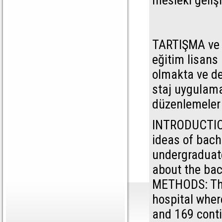
mesleki geliş
TARTIŞMA ve 
eğitim lisans
olmakta ve d
staj uygulama
düzenlemeler 
INTRODUCTION
ideas of bach
undergraduate
about the bac
METHODS: This
hospital wher
and 169 conti