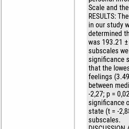
Scale and the
RESULTS: The
in our study w
determined th
was 193.21 ± 
subscales wer
significance 
that the lowe
feelings (3.4
between medi
-2,27; p = 0,0
significance 
state (t = -2,
subscales.
DISCUSSION A