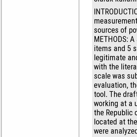
INTRODUCTION
measurement 
sources of po
METHODS: A 5-
items and 5 s
legitimate an
with the liter
scale was sub
evaluation, t
tool. The dra
working at a u
the Republic o
located at th
were analyzed