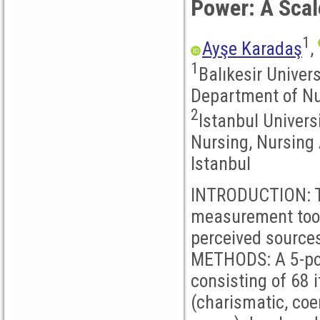
Power: A Sca
1
Ayşe Karadaş
,
1
Balıkesir Univer
Department of Nur
2
Istanbul Univers
Nursing, Nursing
Istanbul
INTRODUCTION: Th
measurement tool
perceived sources
METHODS: A 5-poin
consisting of 68
(charismatic, coe