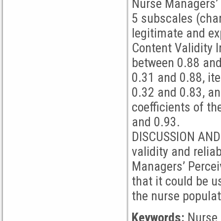
Nurse Managers’ 
5 subscales (char
legitimate and ex
Content Validity 
between 0.88 and
0.31 and 0.88, it
0.32 and 0.83, an
coefficients of t
and 0.93.
DISCUSSION AND 
validity and relia
Managers’ Percei
that it could be u
the nurse populat
Keywords:
Nurse 