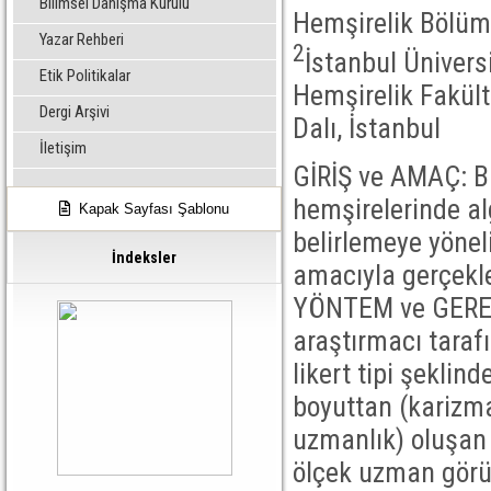
Bilimsel Danışma Kurulu
Hemşirelik Bölümü
Yazar Rehberi
2
İstanbul Ünivers
Etik Politikalar
Hemşirelik Fakült
Dergi Arşivi
Dalı, İstanbul
İletişim
GİRİŞ ve AMAÇ: Bu
hemşirelerinde al
Kapak Sayfası Şablonu
belirlemeye yönel
İndeksler
amacıyla gerçekleş
YÖNTEM ve GEREÇL
araştırmacı tarafı
likert tipi şeklin
boyuttan (karizmat
uzmanlık) oluşan 
ölçek uzman görüş