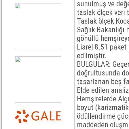
sunulmuş ve değ
taslak ölçek veri 
Taslak ölçek Kocae
Sağlık Bakanlığı
gönüllü hemşireye
Lisrel 8.51 paket 
edilmiştir.
BULGULAR: Geçerli
doğrultusunda doğ
tasarlanan beş fa
Elde edilen anali
Hemşirelerde Algı
boyut (karizmatik 
ödüllendirme güc
maddeden oluşmu