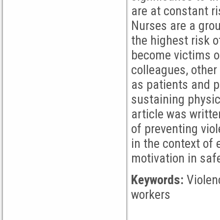
are at constant ri
Nurses are a grou
the highest risk 
become victims of
colleagues, othe
as patients and p
sustaining physi
article was writte
of preventing viol
in the context of
motivation in saf
Keywords:
Violenc
workers