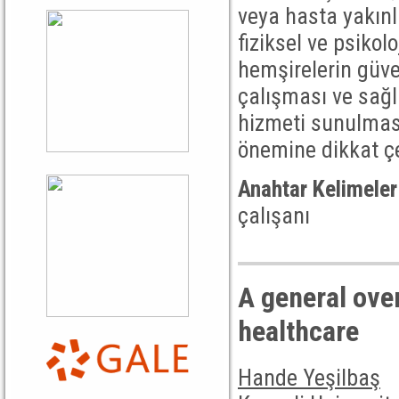
veya hasta yakınl
fiziksel ve psikol
hemşirelerin güv
çalışması ve sağl
hizmeti sunulması
önemine dikkat ç
Anahtar Kelimeler
çalışanı
A general over
healthcare
Hande Yeşilbaş