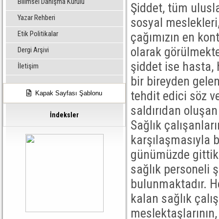
Bilimsel Danışma Kurulu
Şiddet, tüm ulusl
Yazar Rehberi
sosyal meslekleri,
Etik Politikalar
çağımızın en kontr
olarak görülmekte
Dergi Arşivi
şiddet ise hasta,
İletişim
bir bireyden gelen
tehdit edici söz v
Kapak Sayfası Şablonu
saldırıdan oluşan
İndeksler
Sağlık çalışanları
karşılaşmasıyla bi
günümüzde gittik
sağlık personeli 
bulunmaktadır. H
kalan sağlık çalı
meslektaşlarının, 