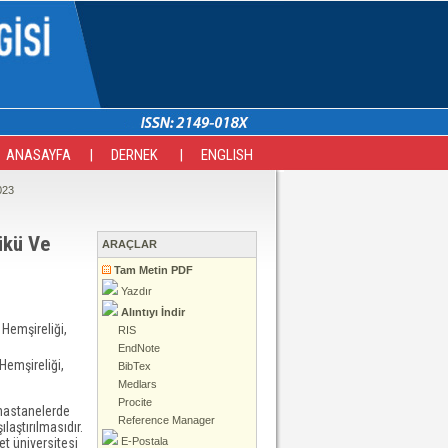
ANASAYFA
|
DERNEK
|
ENGLISH
023
Yükü Ve
ARAÇLAR
Tam Metin PDF
Yazdır
Alıntıyı İndir
 Hemşireliği,
RIS
EndNote
Hemşireliği,
BibTex
Medlars
Procite
 hastanelerde
Reference Manager
ılaştırılmasıdır.
t üniversitesi
E-Postala