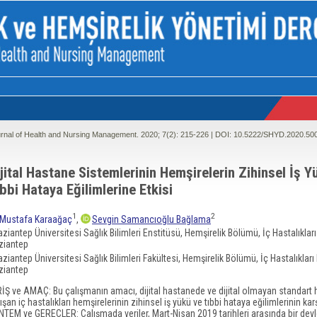
rnal of Health and Nursing Management. 2020; 7(2):
215-226 | DOI:
10.5222/SHYD.2020.50
jital Hastane Sistemlerinin Hemşirelerin Zihinsel İş 
bbi Hataya Eğilimlerine Etkisi
1
2
Mustafa Karaağaç
,
Sevgin Samancıoğlu Bağlama
ziantep Üniversitesi Sağlık Bilimleri Enstitüsü, Hemşirelik Bölümü, İç Hastalıkları
ziantep
ziantep Üniversitesi Sağlık Bilimleri Fakültesi, Hemşirelik Bölümü, İç Hastalıkları 
ziantep
RİŞ ve AMAÇ: Bu çalışmanın amacı, dijital hastanede ve dijital olmayan standart
ışan iç hastalıkları hemşirelerinin zihinsel iş yükü ve tıbbi hataya eğilimlerinin karş
TEM ve GEREÇLER: Çalışmada veriler, Mart-Nisan 2019 tarihleri arasında bir devle