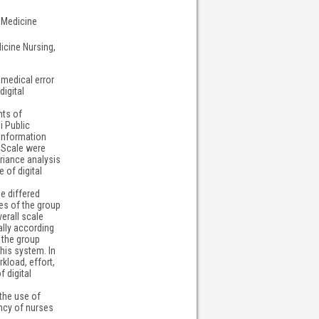
l Medicine
icine Nursing,
medical error
igital
nts of
i Public
 Information
 Scale were
riance analysis
 of digital
e differed
es of the group
erall scale
ally according
 the group
his system. In
load, effort,
 digital
the use of
ency of nurses