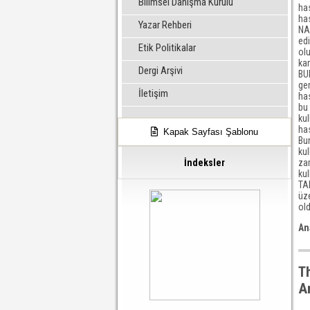
Bilimsel Danışma Kurulu
has
has
Yazar Rehberi
NAS
edi
Etik Politikalar
olu
kar
Dergi Arşivi
BUL
gen
İletişim
has
bu
kul
has
Kapak Sayfası Şablonu
Bun
kul
zam
İndeksler
kul
TA
üze
ol
An
T
A