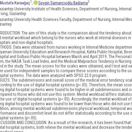
1
2
Mustafa Karaağaç
,
Sevgin Samancıoğlu Bağlama
aziantep University Institute of Health Sciences, Department of Nursing, Interna
rsing, Gaziantep
aziantep University Health Sciences Faculty, Department of Nursing, Internal Med
ziantep
TRODUCTION: The aim of this study is the comparison about the tendency about 
d mental workload which belong to the nurses who work at internal diseases in d
pitals and non-digital hospitals.
THODS: Data were obtained from nurses working in Internal Medicine departme
iyaman University Education and Research Hospital, Kahta Public Hospital, Besn
spital and Golbasi Public Hospital between March and April 2019. The Personal
rm, the NASA Task Load Index, and the Medical Malpractice Tendency in Nursing
ed in the study. The mean scores for the scales were obtained, and t test and va
re used for independent samples to compare these scores according to the use
spital systems. The data were analyzed with SPSS 22.0 program.
SULTS: The subdimensions and overall score of the medical error tendency scal
cording to the use of digital hospital systems (p<.05). Therefore, the mean scor
ng digital hospital systems were found to be higher in all subdimensions and ov
mpared to those who did not use this system. Mental workload differs statistic
the use of digital hospital systems (p<.05). Accordingly, the mental workload of
ing digital hospital systems was found to be lower than those who did not use t
dition, among mental workload subdimensions physical workload, temporal work
formance and discomfort level do not differ statistically according to the use of
spital systems (p>.05).
SCUSSION AND CONCLUSION: As a result of the research, it has been found that 
gital hospital systems, both relieve the mental workload and decrease the tend
medical errors.