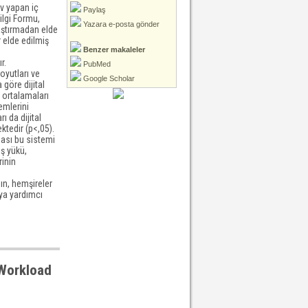
ev yapan iç
Paylaş
ilgi Formu,
Yazara e-posta gönder
raştırmadan elde
r elde edilmiş
Benzer makaleler
r.
PubMed
oyutları ve
Google Scholar
 göre dijital
 ortalamaları
emlerini
ı da dijital
ktedir (p<,05).
ması bu sistemi
iş yükü,
rinin
ın, hemşireler
aya yardımcı
 Workload