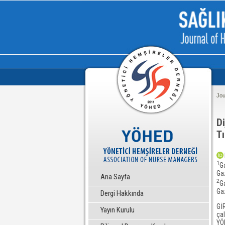
Jou
Di
Tı
1
Ga
Ga
Ana Sayfa
2
Ga
Ga
Dergi Hakkında
Gİ
Yayın Kurulu
çal
YÖN