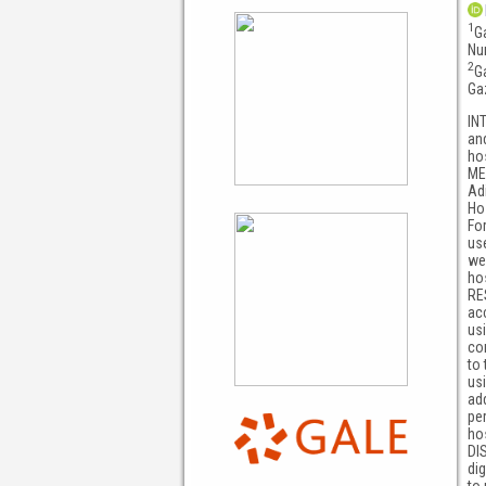
1
G
Nu
2
G
Ga
IN
an
hos
ME
Ad
Ho
Fo
us
we
ho
RE
ac
usi
co
to 
us
ad
per
ho
DI
di
to 