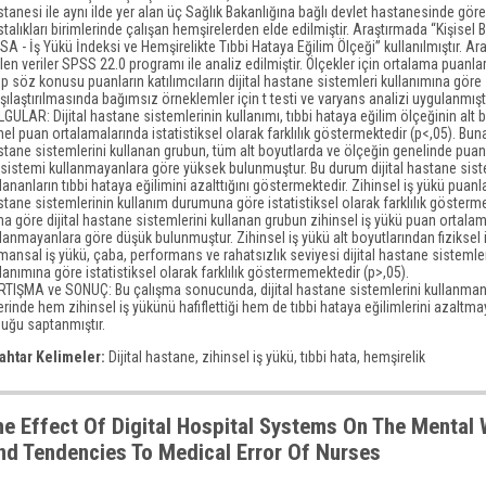
tanesi ile aynı ilde yer alan üç Sağlık Bakanlığına bağlı devlet hastanesinde gör
talıkları birimlerinde çalışan hemşirelerden elde edilmiştir. Araştırmada “Kişisel B
A - İş Yükü İndeksi ve Hemşirelikte Tıbbi Hataya Eğilim Ölçeği” kullanılmıştır. A
len veriler SPSS 22.0 programı ile analiz edilmiştir. Ölçekler için ortalama puanla
p söz konusu puanların katılımcıların dijital hastane sistemleri kullanımına göre
şılaştırılmasında bağımsız örneklemler için t testi ve varyans analizi uygulanmıştı
GULAR: Dijital hastane sistemlerinin kullanımı, tıbbi hataya eğilim ölçeğinin alt b
el puan ortalamalarında istatistiksel olarak farklılık göstermektedir (p<,05). Buna
tane sistemlerini kullanan grubun, tüm alt boyutlarda ve ölçeğin genelinde puan
 sistemi kullanmayanlara göre yüksek bulunmuştur. Bu durum dijital hastane sist
lananların tıbbi hataya eğilimini azalttığını göstermektedir. Zihinsel iş yükü puanlar
tane sistemlerinin kullanım durumuna göre istatistiksel olarak farklılık gösterme
a göre dijital hastane sistemlerini kullanan grubun zihinsel iş yükü puan ortala
lanmayanlara göre düşük bulunmuştur. Zihinsel iş yükü alt boyutlarından fiziksel 
ansal iş yükü, çaba, performans ve rahatsızlık seviyesi dijital hastane sistemle
lanımına göre istatistiksel olarak farklılık göstermemektedir (p>,05).
RTIŞMA ve SONUÇ: Bu çalışma sonucunda, dijital hastane sistemlerini kullanman
rinde hem zihinsel iş yükünü hafiflettiği hem de tıbbi hataya eğilimlerini azaltm
duğu saptanmıştır.
ahtar Kelimeler:
Dijital hastane, zihinsel iş yükü, tıbbi hata, hemşirelik
he Effect Of Digital Hospital Systems On The Mental
nd Tendencies To Medical Error Of Nurses