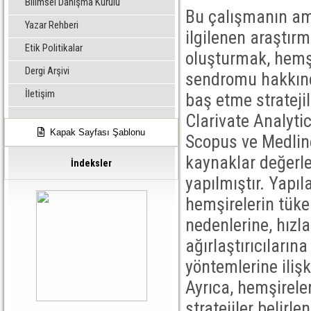
Bilimsel Danışma Kurulu
Bu çalışmanın ama
Yazar Rehberi
ilgilenen araştırm
Etik Politikalar
oluşturmak, hemşi
Dergi Arşivi
sendromu hakkınd
İletişim
baş etme stratejil
Clarivate Analyti
Kapak Sayfası Şablonu
Scopus ve Medline
kaynaklar değerle
İndeksler
yapılmıştır. Yapı
hemşirelerin tüke
nedenlerine, hızla
ağırlaştırıcıların
yöntemlerine ili
Ayrıca, hemşireler
stratejiler belirl