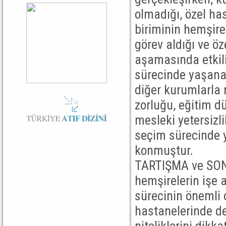
olmadığı, özel ha
biriminin hemşirel
görev aldığı ve öz
aşamasında etkili
sürecinde yaşanan
diğer kurumlarla
zorluğu, eğitim d
mesleki yetersizl
seçim sürecinde 
konmuştur.
TARTIŞMA ve SONU
hemşirelerin işe a
sürecinin önemli
hastanelerinde de