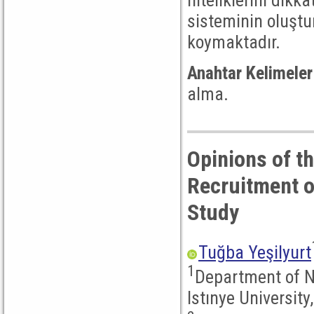
niteliklerini dikk
sisteminin oluştu
koymaktadır.
Anahtar Kelimeler
alma.
Opinions of t
Recruitment o
Study
Tuğba Yeşilyurt
1
Department of Nu
Istınye University