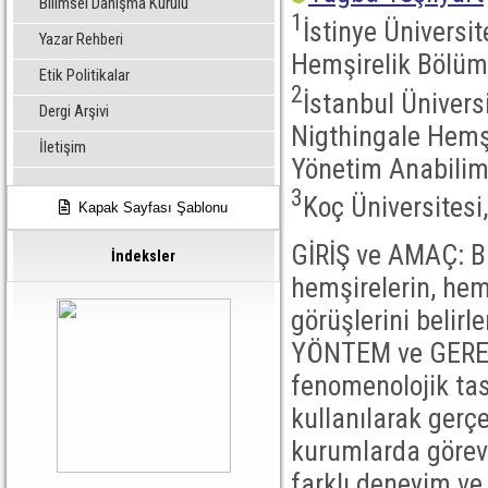
Bilimsel Danışma Kurulu
1
İstinye Üniversit
Yazar Rehberi
Hemşirelik Bölüm
Etik Politikalar
2
İstanbul Ünivers
Dergi Arşivi
Nigthingale Hemşi
İletişim
Yönetim Anabilim 
3
Koç Üniversitesi
Kapak Sayfası Şablonu
GİRİŞ ve AMAÇ: B
İndeksler
hemşirelerin, hemş
görüşlerini belirl
YÖNTEM ve GEREÇL
fenomenolojik tas
kullanılarak gerçe
kurumlarda görevl
farklı deneyim ve