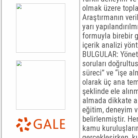
olmak üzere topla
Araştırmanın veri
yarı yapılandırıl
formuyla birebir 
içerik analizi yön
BULGULAR: Yönetic
soruları doğrultus
süreci” ve “işe a
olarak üç ana tem
şeklinde ele alınm
almada dikkate aldı
eğitim, deneyim v
belirlenmiştir. He
kamu kuruluşları
gerçekleşirken, k