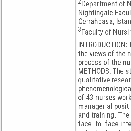
2
Department of 
Nightingale Facul
Cerrahpasa, Istan
3
Faculty of Nursin
INTRODUCTION: Th
the views of the 
process of the nu
METHODS: The st
qualitative resea
phenomenological
of 43 nurses worki
managerial positi
and training. The
face- to- face in