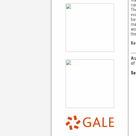
car
Th
ev
bas
ma
wou
th
Ke
Ar
of
So