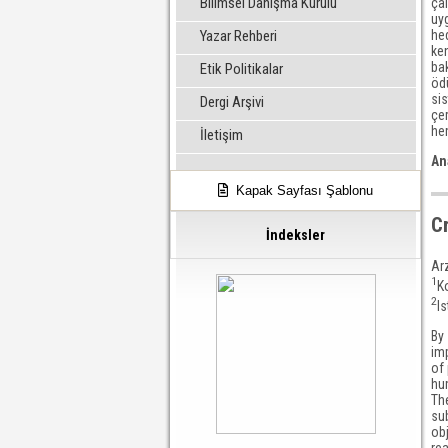
Bilimsel Danışma Kurulu
çal
uyg
hed
Yazar Rehberi
ken
bak
Etik Politikalar
öd
sis
Dergi Arşivi
çer
hem
İletişim
An
Kapak Sayfası Şablonu
C
İndeksler
Ar
1
K
2
I
By
im
of 
hum
Th
su
obj
rea