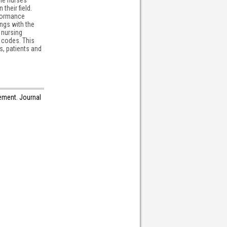
their field.
rformance
ngs with the
 nursing
 codes. This
s, patients and
gement. Journal