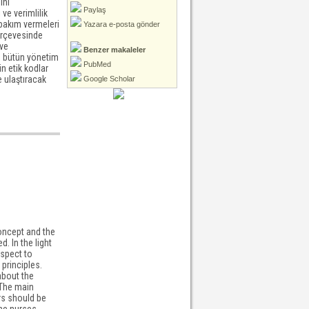
ini
Paylaş
ve verimlilik
 bakım vermeleri
Yazara e-posta gönder
çerçevesinde
 ve
Benzer makaleler
, bütün yönetim
PubMed
n etik kodlar
e ulaştıracak
Google Scholar
concept and the
. In the light
espect to
 principles.
about the
 The main
rs should be
The nurses