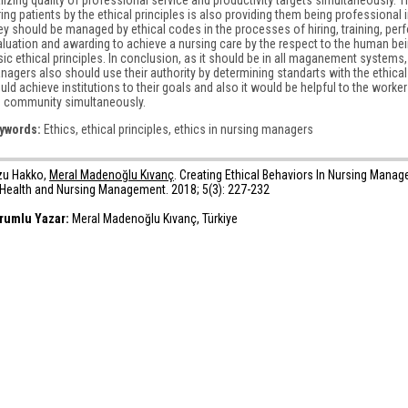
ing patients by the ethical principles is also providing them being professional in 
ey should be managed by ethical codes in the processes of hiring, training, pe
aluation and awarding to achieve a nursing care by the respect to the human bei
ic ethical principles. In conclusion, as it should be in all maganement systems,
nagers also should use their authority by determining standarts with the ethical
ld achieve institutions to their goals and also it would be helpful to the worker
e community simultaneously.
ywords:
Ethics, ethical principles, ethics in nursing managers
zu Hakko,
Meral Madenoğlu Kıvanç
. Creating Ethical Behaviors In Nursing Mana
 Health and Nursing Management. 2018; 5(3): 227-232
rumlu Yazar:
Meral Madenoğlu Kıvanç, Türkiye