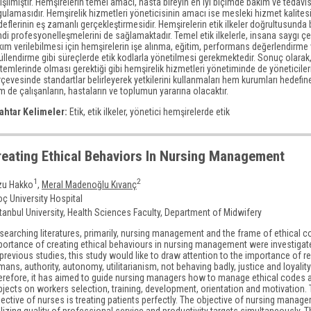
ışılmıştır. Hemşirelerin temel amacı, hasta bireyin en iyi biçimde bakım ve tedavis
ulamasıdır. Hemşirelik hizmetleri yöneticisinin amacı ise mesleki hizmet kalitesi 
eflerinin eş zamanlı gerçekleştirmesidir. Hemşirelerin etik ilkeler doğrultusunda
di profesyonelleşmelerini de sağlamaktadır. Temel etik ilkelerle, insana saygı 
ım verilebilmesi için hemşirelerin işe alınma, eğitim, performans değerlendirme
üllendirme gibi süreçlerde etik kodlarla yönetilmesi gerekmektedir. Sonuç olarak
temlerinde olması gerektiği gibi hemşirelik hizmetleri yönetiminde de yöneticileri
çevesinde standartlar belirleyerek yetkilerini kullanmaları hem kurumları hedefin
 de çalışanların, hastaların ve toplumun yararına olacaktır.
ahtar Kelimeler:
Etik, etik ilkeler, yönetici hemşirelerde etik
reating Ethical Behaviors In Nursing Management
1
2
zu Hakko
,
Meral Madenoğlu Kıvanç
oç University Hospital
stanbul University, Health Sciences Faculty, Department of Midwifery
 searching literatures, primarily, nursing management and the frame of ethical 
portance of creating ethical behaviours in nursing management were investigated
previous studies, this study would like to draw attention to the importance of r
ans, authority, autonomy, utilitarianism, not behaving badly, justice and loyality
erefore, it has aimed to guide nursing managers how to manage ethical codes 
bjects on workers selection, training, development, orientation and motivation.
ective of nurses is treating patients perfectly. The objective of nursing manage
lizing quality of professional service and productivity targets simultaneously. 