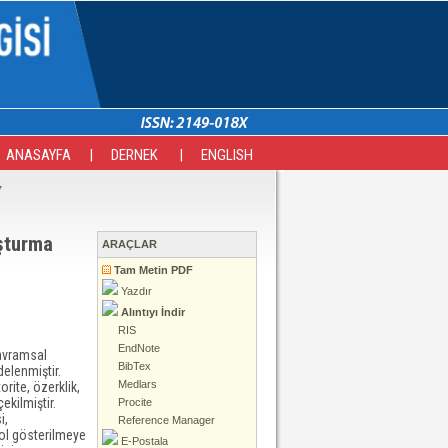
ANASAYFA
|
DERNEK
|
ENGLISH
7
uşturma
ARAÇLAR
Tam Metin PDF
Yazdır
Alıntıyı İndir
RIS
EndNote
kavramsal
BibTex
elenmiştir.
Medlars
orite, özerklik,
ekilmiştir.
Procite
i,
Reference Manager
yol gösterilmeye
E-Postala