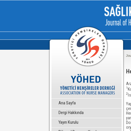
Jou
H
Ar
1
K
2
İs
Ana Sayfa
Yap
çer
Dergi Hakkında
Hem
yar
Yayın Kurulu
Dol
ory