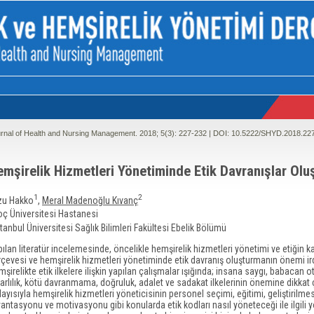
rnal of Health and Nursing Management. 2018; 5(3):
227-232 | DOI:
10.5222/SHYD.2018.22
emşirelik Hizmetleri Yönetiminde Etik Davranışlar Ol
1
2
zu Hakko
,
Meral Madenoğlu Kıvanç
oç Üniversitesi Hastanesi
tanbul Üniversitesi Sağlık Bilimleri Fakültesi Ebelik Bölümü
ılan literatür incelemesinde, öncelikle hemşirelik hizmetleri yönetimi ve etiğin 
çevesi ve hemşirelik hizmetleri yönetiminde etik davranış oluşturmanın önemi ird
şirelikte etik ilkelere ilişkin yapılan çalışmalar ışığında; insana saygı, babacan ot
arlılık, kötü davranmama, doğruluk, adalet ve sadakat ilkelerinin önemine dikkat ç
ayısıyla hemşirelik hizmetleri yöneticisinin personel seçimi, eğitimi, geliştirilmes
antasyonu ve motivasyonu gibi konularda etik kodları nasıl yöneteceği ile ilgili 