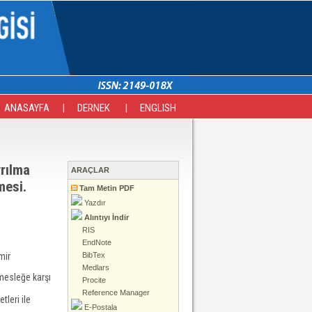
ANASAYFA
|
DERNEK
|
ENGLISH
rılma
ARAÇLAR
mesi.
Tam Metin PDF
Yazdır
Alıntıyı İndir
RIS
EndNote
BibTex
mir
Medlars
 mesleğe karşı
Procite
Reference Manager
tleri ile
E-Postala