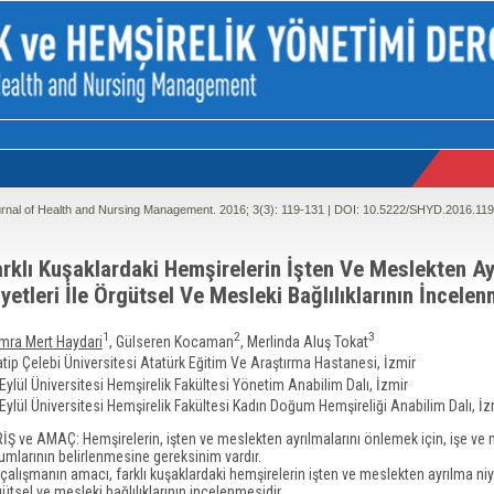
rnal of Health and Nursing Management. 2016; 3(3):
119-131 | DOI:
10.5222/SHYD.2016.119
arklı Kuşaklardaki Hemşirelerin İşten Ve Meslekten Ay
yetleri İle Örgütsel Ve Mesleki Bağlılıklarının İncelen
1
2
3
mra Mert Haydari
, Gülseren Kocaman
, Merlinda Aluş Tokat
atip Çelebi Üniversitesi Atatürk Eğitim Ve Araştırma Hastanesi, İzmir
Eylül Üniversitesi Hemşirelik Fakültesi Yönetim Anabilim Dalı, İzmir
 Eylül Üniversitesi Hemşirelik Fakültesi Kadın Doğum Hemşireliği Anabilim Dalı, İz
İŞ ve AMAÇ: Hemşirelerin, işten ve meslekten ayrılmalarını önlemek için, işe ve
umlarının belirlenmesine gereksinim vardır.
çalışmanın amacı, farklı kuşaklardaki hemşirelerin işten ve meslekten ayrılma niye
ütsel ve mesleki bağlılıklarının incelenmesidir.