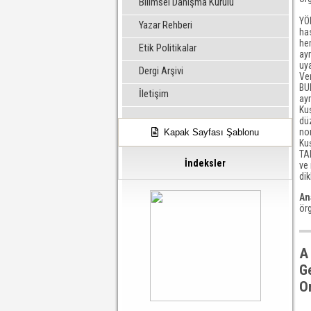
Bilimsel Danışma Kurulu
YÖ
Yazar Rehberi
ha
hem
Etik Politikalar
ayr
uya
Dergi Arşivi
Ver
BUL
İletişim
ayr
Kuş
düz
nor
Kapak Sayfası Şablonu
Ku
TAR
İndeksler
ve 
dik
An
örg
A
G
O