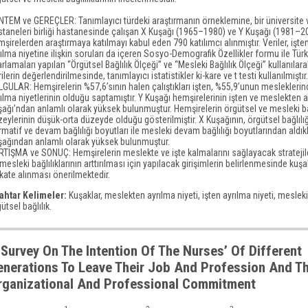
NTEM ve GEREÇLER: Tanımlayıcı türdeki araştırmanın örneklemine, bir üniversite 
staneleri birliği hastanesinde çalışan X Kuşağı (1965–1980) ve Y Kuşağı (1981–2
şirelerden araştırmaya katılmayı kabul eden 790 katılımcı alınmıştır. Veriler, işt
ılma niyetine ilişkin soruları da içeren Sosyo-Demografik Özellikler formu ile Tür
rlamaları yapılan “Örgütsel Bağlılık Ölçeği” ve “Mesleki Bağlılık Ölçeği” kullanılara
ilerin değerlendirilmesinde, tanımlayıcı istatistikler ki-kare ve t testi kullanılmıştır.
GULAR: Hemşirelerin %57,6’sının halen çalıştıkları işten, %55,9’unun meslekleri
ılma niyetlerinin olduğu saptamıştır. Y Kuşağı hemşirelerinin işten ve meslekten a
ağı’ndan anlamlı olarak yüksek bulunmuştur. Hemşirelerin örgütsel ve mesleki ba
eylerinin düşük-orta düzeyde olduğu gösterilmiştir. X Kuşağının, örgütsel bağlılı
matif ve devam bağlılığı boyutları ile mesleki devam bağlılığı boyutlarından aldıkl
şağından anlamlı olarak yüksek bulunmuştur.
TIŞMA ve SONUÇ: Hemşirelerin meslekte ve işte kalmalarını sağlayacak stratejile
mesleki bağlılıklarının arttırılması için yapılacak girişimlerin belirlenmesinde kuşa
kate alınması önerilmektedir.
ahtar Kelimeler:
Kuşaklar, meslekten ayrılma niyeti, işten ayrılma niyeti, mesleki 
ütsel bağlılık.
 Survey On The Intention Of The Nurses’ Of Different
enerations To Leave Their Job And Profession And Th
rganizational And Professional Commitment