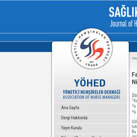
Jou
F
Ni
Se
1
K
2
9 
Ana Sayfa
3
9
Dergi Hakkında
GİR
tut
Yayın Kurulu
Bu 
örg