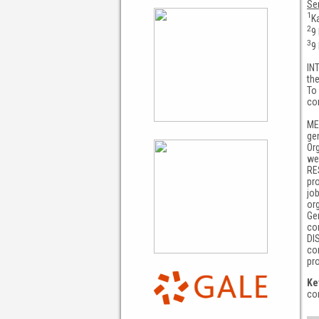
Se
1
Ka
2
9
3
9 
IN
the
To 
co
ME
ge
Or
we
RES
pro
job
or
Ge
co
DI
con
pr
Ke
co