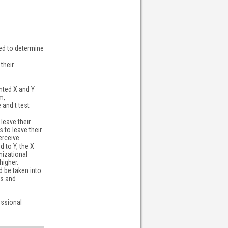
ed to determine
their
nted X and Y
m,
and t test
leave their
 to leave their
erceive
 to Y, the X
nizational
igher.
 be taken into
bs and
essional