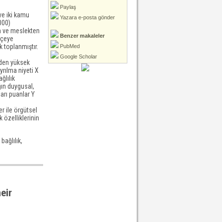
Paylaş
ve iki kamu
Yazara e-posta gönder
000)
en ve meslekten
Benzer makaleler
kçeye
k toplanmıştır.
PubMed
Google Scholar
nden yüksek
yrılma niyeti X
ğlılık
ğın duygusal,
arı puanlar Y
r ile örgütsel
k özelliklerinin
bağlılık,
eir