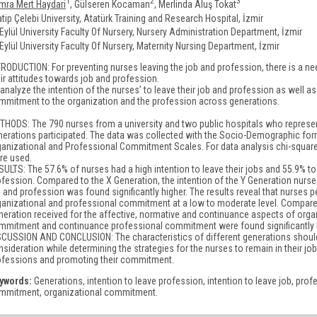
1
2
3
mra Mert Haydari
, Gülseren Kocaman
, Merlinda Aluş Tokat
tip Çelebi University, Atatürk Training and Research Hospital, İzmir
 Eylül University Faculty Of Nursery, Nursery Administration Department, İzmir
Eylül University Faculty Of Nursery, Maternity Nursing Department, İzmir
TRODUCTION: For preventing nurses leaving the job and profession, there is a ne
ir attitudes towards job and profession.
analyze the intention of the nurses’ to leave their job and profession as well as 
mmitment to the organization and the profession across generations.
THODS: The 790 nurses from a university and two public hospitals who represe
nerations participated. The data was collected with the Socio-Demographic for
ganizational and Professional Commitment Scales. For data analysis chi-square 
re used.
ULTS: The 57.6% of nurses had a high intention to leave their jobs and 55.9% to 
fession. Compared to the X Generation, the intention of the Y Generation nurses
 and profession was found significantly higher. The results reveal that nurses p
ganizational and professional commitment at a low to moderate level. Compared
neration received for the affective, normative and continuance aspects of orga
mmitment and continuance professional commitment were found significantly h
SCUSSION AND CONCLUSION: The characteristics of different generations should
sideration while determining the strategies for the nurses to remain in their jo
ofessions and promoting their commitment.
ywords:
Generations, intention to leave profession, intention to leave job, prof
mmitment, organizational commitment.