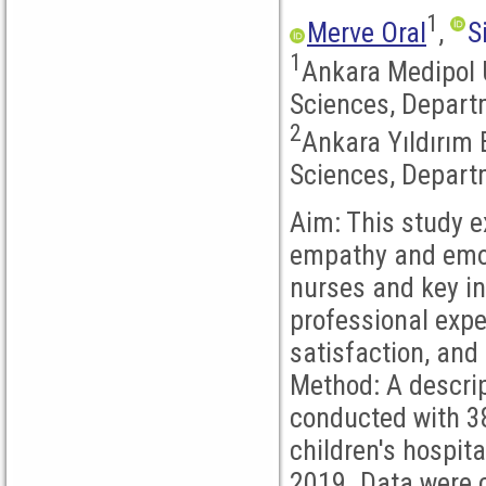
1
Merve Oral
,
S
1
Ankara Medipol U
Sciences, Departm
2
Ankara Yıldırım 
Sciences, Departm
Aim: This study 
empathy and emoti
nurses and key in
professional exp
satisfaction, and
Method: A descrip
conducted with 3
children's hospi
2019. Data were c