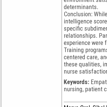
determinants.
Conclusion: Whil
intelligence score
specific subdime
relationships. Pa
experience were f
Training programs
centered care, a
these qualities, 
nurse satisfactio
Keywords:
Empathy
nursing, patient 