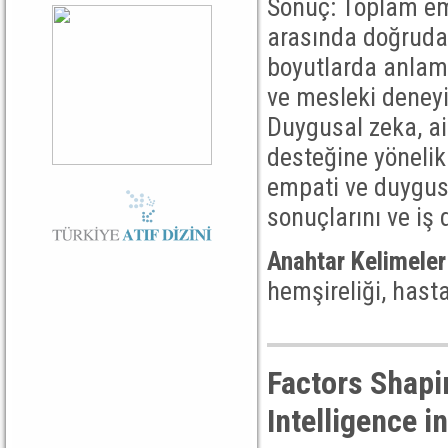
Sonuç: Toplam em
arasında doğrudan
boyutlarda anlamlı
ve mesleki deneyi
Duygusal zeka, ai
desteğine yönelik
empati ve duygusa
sonuçlarını ve iş 
Anahtar Kelimeler
hemşireliği, hast
Factors Shapi
Intelligence i