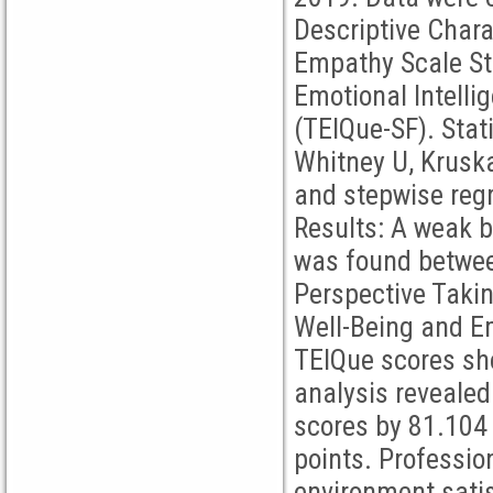
Descriptive Chara
Empathy Scale Stu
Emotional Intelli
(TEIQue-SF). Stat
Whitney U, Kruska
and stepwise reg
Results: A weak bu
was found betwe
Perspective Taki
Well-Being and Em
TEIQue scores sh
analysis revealed
scores by 81.104
points. Professio
environment satis