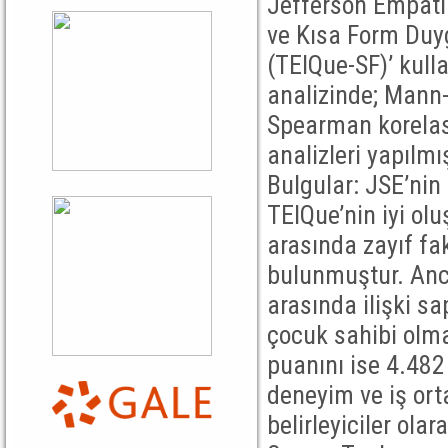
Jefferson Empati
ve Kısa Form Duyg
(TEIQue-SF)’ kulla
analizinde; Mann-
Spearman korelas
analizleri yapılmış
Bulgular: JSE’nin 
TEIQue’nin iyi olu
arasında zayıf fak
bulunmuştur. Anc
arasında ilişki s
çocuk sahibi olm
puanını ise 4.482 
deneyim ve iş or
belirleyiciler ola