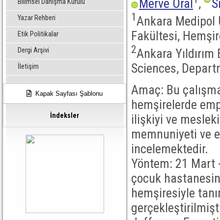
Merve Oral
,
S
Bilimsel Danışma Kurulu
1
Yazar Rehberi
Ankara Medipol Ü
Fakültesi, Hemşir
Etik Politikalar
2
Dergi Arşivi
Ankara Yıldırım 
Sciences, Depart
İletişim
Amaç: Bu çalışma
Kapak Sayfası Şablonu
hemşirelerde emp
İndeksler
ilişkiyi ve mesle
memnuniyeti ve eb
incelemektedir.
Yöntem: 21 Mart -
çocuk hastanesin
hemşiresiyle tanım
gerçekleştirilmişt