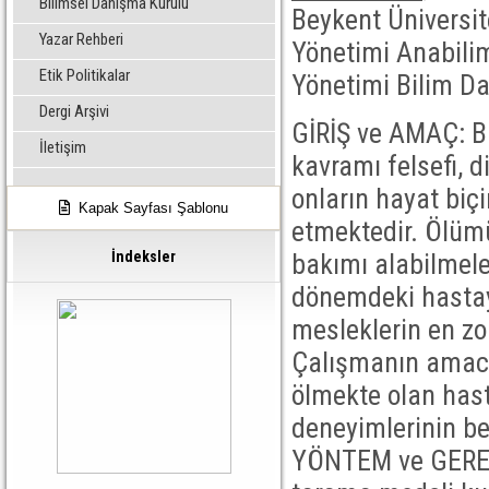
Bilimsel Danışma Kurulu
Beykent Üniversit
Yazar Rehberi
Yönetimi Anabilim
Etik Politikalar
Yönetimi Bilim Da
Dergi Arşivi
GİRİŞ ve AMAÇ: B
İletişim
kavramı felsefi, d
onların hayat biçi
Kapak Sayfası Şablonu
etmektedir. Ölümü
bakımı alabilmele
İndeksler
dönemdeki hastaya
mesleklerin en zo
Çalışmanın amacı
ölmekte olan has
deneyimlerinin bel
YÖNTEM ve GEREÇ