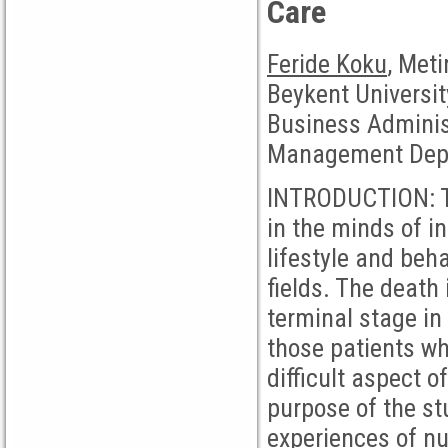
Care
Feride Koku
, Meti
Beykent Universit
Business Adminis
Management Dep
INTRODUCTION: Th
in the minds of in
lifestyle and beha
fields. The death
terminal stage in 
those patients wh
difficult aspect 
purpose of the st
experiences of nu