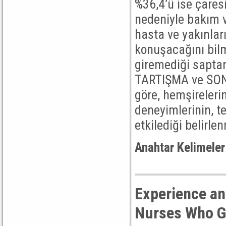
%36,4’ü ise çares
nedeniyle bakım v
hasta ve yakınlar
konuşacağını bil
giremediği saptan
TARTIŞMA ve SON
göre, hemşireleri
deneyimlerinin, 
etkilediği belirlen
Anahtar Kelimeler
Experience an
Nurses Who Gi