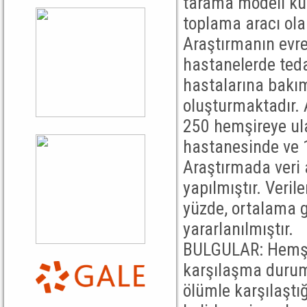
tarama modeli kul
toplama aracı ola
Araştırmanın evre
hastanelerde ted
hastalarına bakı
oluşturmaktadır.
250 hemşireye ula
hastanesinde ve 
Araştırmada veri
yapılmıştır. Veri
yüzde, ortalama gi
yararlanılmıştır.
BULGULAR: Hemşire
karşılaşma duruml
ölümle karşılaştı