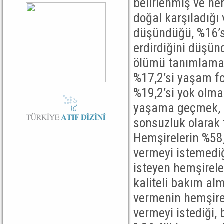
belirlenmiş ve he
doğal karşıladığı
düşündüğü, %16’sı
erdirdiğini düşün
ölümü tanımlamaya
%17,2’si yaşam fo
%19,2’si yok olma
yaşama geçmek, %1
sonsuzluk olarak 
Hemşirelerin %58
vermeyi istemediğ
isteyen hemşirele
kaliteli bakım al
vermenin hemşire
vermeyi istediği,