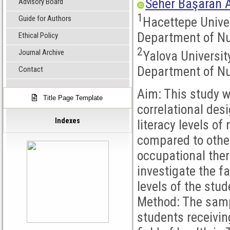
Seher Başaran A
Advisory Board
1
Guide for Authors
Hacettepe Univer
Department of Nu
Ethical Policy
2
Journal Archive
Yalova Universit
Department of Nur
Contact
Aim: This study w
Title Page Template
correlational desi
Indexes
literacy levels o
compared to other
occupational the
investigate the fa
levels of the stud
Method: The samp
students receivin