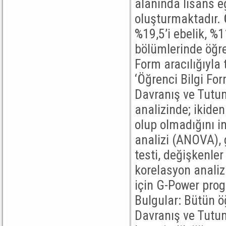
alanında lisans e
oluşturmaktadır. 
%19,5’i ebelik, %1
bölümlerinde öğre
Form aracılığıyla 
‘Öğrenci Bilgi Fo
Davranış ve Tutum
analizinde; ikide
olup olmadığını i
analizi (ANOVA), 
testi, değişkenler
korelasyon anali
için G-Power progr
Bulgular: Bütün ö
Davranış ve Tutum