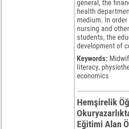
general, the finan
health department
medium. In order t
nursing and othe
students, the edu
development of c
Keywords:
Midwife
literacy, physioth
economics
Hemşirelik Öğ
Okuryazarlıkt
Eğitimi Alan 