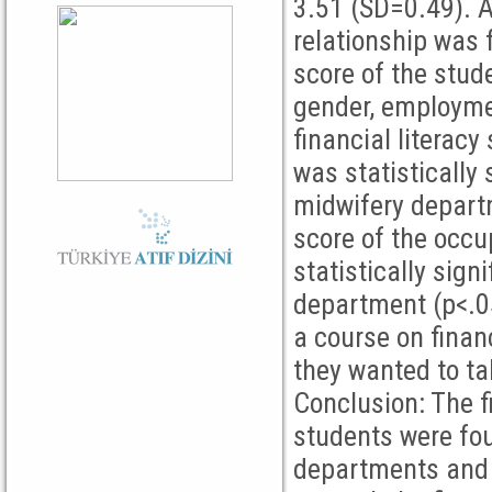
3.51 (SD=0.49). A 
relationship was 
score of the stud
gender, employme
financial literac
was statistically 
midwifery departm
score of the occ
statistically sign
department (p<.0
a course on financ
they wanted to t
Conclusion: The fi
students were fou
departments and w