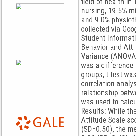
field of health in
nursing, 19.5% mi
and 9.0% physiot
collected via Goo
Student Informati
Behavior and Atti
Variance (ANOVA)
was a difference
groups, t test wa
correlation analy
relationship bet
was used to calc
Results: While th
Attitude Scale sc
(SD=0.50), the m