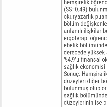
hemşirelik öğrenc
(SS=0,49) bulunmu
okuryazarlık puanı
bölüm değişkenler
anlamlı ilişkiler
ergoterapi öğrenci
ebelik bölümünden
derecede yüksek s
%4,9'u finansal ok
sağlık ekonomisi d
Sonuç: Hemşirelik
düzeyleri diğer b
bulunmuş olup or
sağlık bölümündek
düzeylerinin ise 