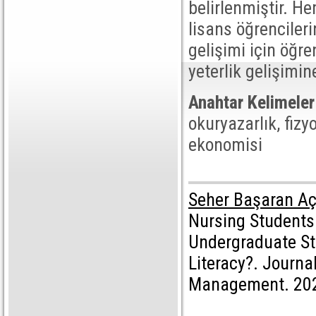
belirlenmiştir. H
lisans öğrencileri
gelişimi için öğre
yeterlik gelişimin
Anahtar Kelimeler
okuryazarlık, fizy
ekonomisi
Seher Başaran Aç
Nursing Students
Undergraduate St
Literacy?. Journa
Management. 202