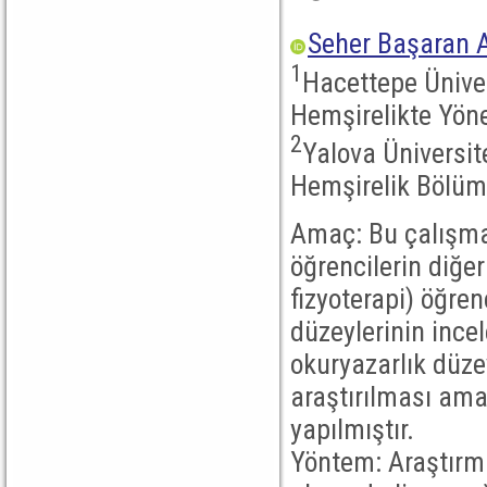
Seher Başaran A
1
Hacettepe Üniver
Hemşirelikte Yöne
2
Yalova Üniversite
Hemşirelik Bölümü
Amaç: Bu çalışma,
öğrencilerin diğer
fizyoterapi) öğren
düzeylerinin ince
okuryazarlık düze
araştırılması ama
yapılmıştır.
Yöntem: Araştırma