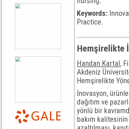
nursing.
Keywords:
Innovat
Practice.
Hemşirelikte 
Handan Kartal
, F
Akdeniz Üniversit
Hemşirelikte Yöne
İnovasyon, ürünler
dağıtım ve pazarl
yönlü bir kavramd
bakım kalitesinin 
azaltılması, kanı